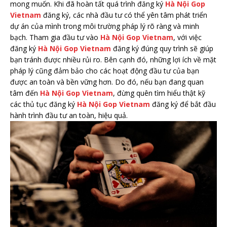
mong muốn. Khi đã hoàn tất quá trình đăng ký
Hà Nội Gop
Vietnam
đăng ký, các nhà đầu tư có thể yên tâm phát triển
dự án của mình trong môi trường pháp lý rõ ràng và minh
bạch. Tham gia đầu tư vào
Hà Nội Gop Vietnam
, với việc
đăng ký
Hà Nội Gop Vietnam
đăng ký đúng quy trình sẽ giúp
bạn tránh được nhiều rủi ro. Bên cạnh đó, những lợi ích về mặt
pháp lý cũng đảm bảo cho các hoạt động đầu tư của bạn
được an toàn và bền vững hơn. Do đó, nếu bạn đang quan
tâm đến
Hà Nội Gop Vietnam
, đừng quên tìm hiểu thật kỹ
các thủ tục đăng ký
Hà Nội Gop Vietnam
đăng ký để bắt đầu
hành trình đầu tư an toàn, hiệu quả.