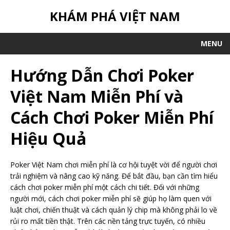
KHÁM PHÁ VIỆT NAM
MENU
Hướng Dẫn Chơi Poker
Việt Nam Miễn Phí và
Cách Chơi Poker Miễn Phí
Hiệu Quả
Poker Việt Nam chơi miễn phí là cơ hội tuyệt vời để người chơi
trải nghiệm và nâng cao kỹ năng. Để bắt đầu, bạn cần tìm hiểu
cách chơi poker miễn phí một cách chi tiết. Đối với những
người mới, cách chơi poker miễn phí sẽ giúp họ làm quen với
luật chơi, chiến thuật và cách quản lý chip mà không phải lo về
rủi ro mất tiền thật. Trên các nền tảng trực tuyến, có nhiều